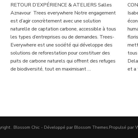
RETOUR D’EXPÉRIENCE & ATELIERS Salles
CONF
Aznavour Trees everywhere Notre engagement
Isab
est d’agir concrètement avec une solution
écon
naturelle de captation carbone, accessible à tous
huma
,
les types d’entreprises ou de demandes. Trees-
flor
Everywhere est une société qui développe des
mett
solutions de reforestation pour constituer des
tous
puits de carbone naturels qui offrent des refuges
Dela
de biodiversité, tout en maximisant …
et a 
yright
.
Blossom Chic - Développé par
Blossom Themes
.Propulsé par
W