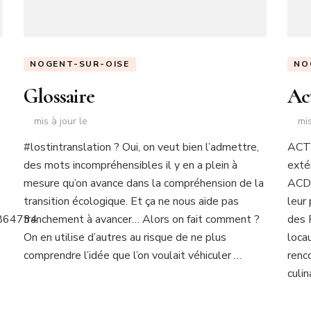
NOGENT-SUR-OISE
NO
Glossaire
Act
mis à jour le
mis
#lostintranslation ? Oui, on veut bien l’admettre,
ACTI
des mots incompréhensibles il y en a plein à
exté
mesure qu’on avance dans la compréhension de la
ACDG
transition écologique. Et ça ne nous aide pas
leur 
1864734
franchement à avancer… Alors on fait comment ?
des 
On en utilise d’autres au risque de ne plus
loca
comprendre l’idée que l’on voulait véhiculer …
renco
culi