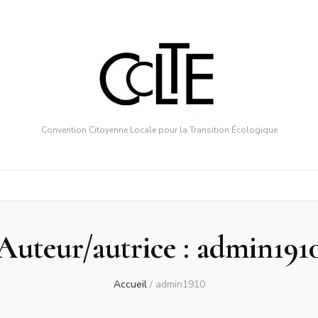
Convention Citoyenne Locale pour la Transition Écologique
Auteur/autrice :
admin191
Accueil
/
admin1910