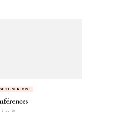
GENT-SUR-OISE
nférences
 à jour le